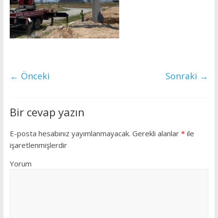
vinç
,
Elbistan
kiralık
vinç
,
← Önceki
Sonraki →
Elbistan
mobil
vinç
Bir cevap yazın
,
Elbistan
E-posta hesabınız yayımlanmayacak.
Gerekli alanlar
*
ile
sepetli
işaretlenmişlerdir
vinç
,
Yorum
Elbistan
sepetli
platform
,